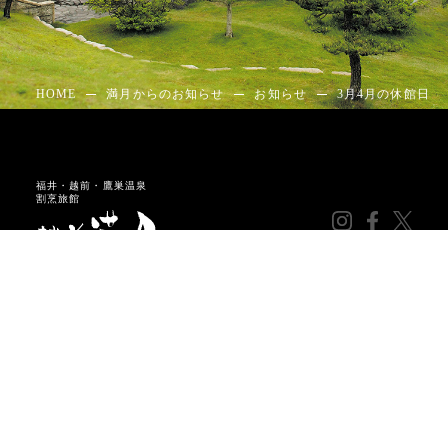
HOME
満月からのお知らせ
お知らせ
3月4月の休館日
福井・越前・鷹巣温泉
割烹旅館
〒
910-3136
福井県
福井市
川尻町41-45-1
越前鷹巣海岸 国道305号線沿い
tel：
0776-85-1333
fax：0776-85-1382
©
MANGETSU