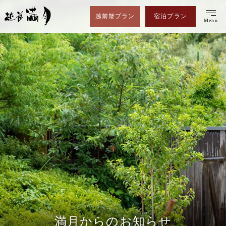
福井・越前 割烹旅館
越前蟹プラン
宿泊プラン
Menu
En
CONCEPT
お料理
ご昼食
越前蟹
客室
温泉
満月からのお知らせ